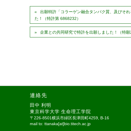
出願特許「コラーゲン融合タンパク質、及びそれ
た！（特許第 6868232）
企業との共同研究で特許を出願しました！（特願202
連絡先
田中 利明
東京科学大学 生命理工学院
〒226-8501横浜市緑区長津田町4259, B-16
mail to: ttanaka[at]bio.titech.ac.jp