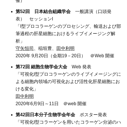
催）
第52回 日本結合組織学会
一般講演（口頭発
表） セッションI
「I型プロコラーゲンのプロセシング、輸送および部
筆過程の肝星細胞におけるライブイメージング解
析」
守矢恒司
、稲垣豊、
田中利明
2020年 9月20日（会期19－20日） ＠Web 開催
第72回 細胞生物学会大会
Web 発表
「可視化I型プロコラーゲンのライブイメージングに
よる細胞内領域の可視化および活性化肝星細胞にお
ける変化」
田中利明
2020年6月9日～11日 ＠web 開催
第42回日本分子生物学会年会
ポスター発表
「可視化I型コラーゲンを用いたコラーゲン分泌のハ