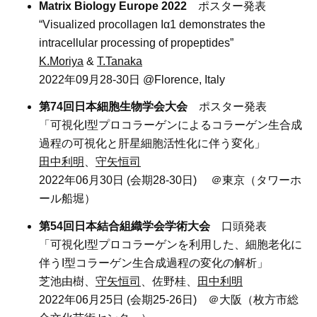
Matrix Biology Europe 2022
ポスター発表
“Visualized procollagen Iα1 demonstrates the
intracellular processing of propeptides”
K.Moriya
&
T.Tanaka
2022年09月28-30日 @Florence, Italy
第74回日本細胞生物学会大会
ポスター発表
「可視化I型プロコラーゲンによるコラーゲン生合成
過程の可視化と肝星細胞活性化に伴う変化」
田中利明
、
守矢恒司
2022年06月30日 (会期28-30日) ＠東京（タワーホ
ール船堀）
第54回日本結合組織学会学術大会
口頭発表
「可視化I型プロコラーゲンを利用した、細胞老化に
伴うI型コラーゲン生合成過程の変化の解析」
芝池由樹、
守矢恒司
、佐野桂、
田中利明
2022年06月25日 (会期25-26日) ＠大阪（枚方市総