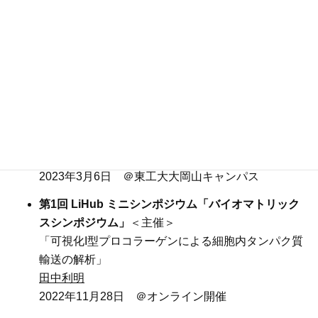
現MC3T3細胞の骨形成能評価」
田口亮太、中川泰宏、
守矢恒司
、
田中利明
、生駒俊
之
2023年3月6日 ＠東工大大岡山キャンパス
第2回 LiHub バイオマトリックスシンポジウム
＜生
駒・田中共同主催＞
「可視化 I 型プロコラーゲンによる分泌コラーゲン
定量評価系の開発」
守矢恒司
、
田中利明
2023年3月6日 ＠東工大大岡山キャンパス
第1回 LiHub ミニシンポジウム「バイオマトリック
スシンポジウム」
＜主催＞
「可視化I型プロコラーゲンによる細胞内タンパク質
輸送の解析」
田中利明
2022年11月28日 ＠オンライン開催