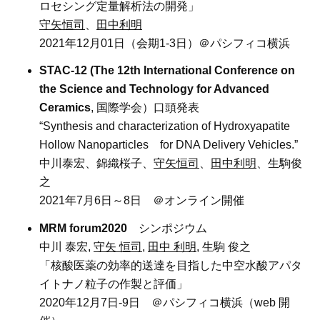
ロセシング定量解析法の開発」
守矢恒司
、
田中利明
2021年12月01日（会期1-3日）＠パシフィコ横浜
STAC-12 (The 12th International Conference on
the Science and Technology for Advanced
Ceramics
, 国際学会）口頭発表
“Synthesis and characterization of Hydroxyapatite
Hollow Nanoparticles for DNA Delivery Vehicles.”
中川泰宏、錦織桜子、
守矢恒司
、
田中利明
、生駒俊
之
2021年7月6日～8日 ＠オンライン開催
MRM forum2020
シンポジウム
中川 泰宏,
守矢 恒司
,
田中 利明
, 生駒 俊之
「核酸医薬の効率的送達を目指した中空水酸アパタ
イトナノ粒子の作製と評価」
2020年12月7日-9日 ＠パシフィコ横浜（web 開