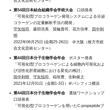
合文化芸術センター）
第54回日本結合組織学会学術大会
口頭発表
「可視化I型プロコラーゲン発現システムによる分泌
コラーゲンの定量解析手法の開発」
守矢恒司
、森田浩美、箕輪貴司、花方信孝、
田中利
明
2022年06月25日 (会期25-26日) ＠大阪（枚方市総
合文化芸術センター）
第44回日本分子生物学会年会
ポスター発表
「可視化I型プロコラーゲンによる細胞内可視化およ
び活性化肝星細胞における変化の検討」
田中利明
、
守矢恒司
、稲垣豊、生駒俊之
2021年12月01日（会期1-3日）＠パシフィコ横浜
第44回日本分子生物学会年会
選抜ワークショップ
口頭発表
「可視化I型プロコラーゲンを用いたC-propeptideプ