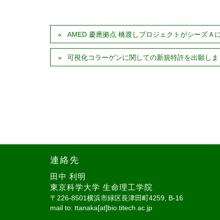
AMED 慶應拠点 橋渡しプロジェクトがシーズＡ
可視化コラーゲンに関しての新規特許を出願しました！
連絡先
田中 利明
東京科学大学 生命理工学院
〒226-8501横浜市緑区長津田町4259, B-16
mail to: ttanaka[at]bio.titech.ac.jp